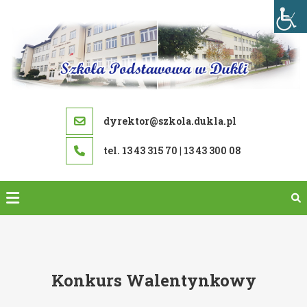
Skip
to
content
dyrektor@szkola.dukla.pl
tel. 13 43 315 70 | 13 43 300 08
Konkurs Walentynkowy