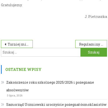
Gratulujemy.
J. Pietruszka
Nawigacja
Turniej mini siatkówki dziewcząt, 20.10.2016
Regulaminy konkursów przedmiotowych dla SP
Szukaj:
wpisu
OSTATNIE WPISY
Zakończenie roku szkolnego 2025/2026 i pożegnane
absolwentów
3 lipca, 2026
Samorząd Uczniowski uroczyście pożegnał ósmoklasistów