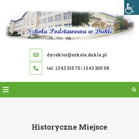
Skip
to
content
dyrektor@szkola.dukla.pl
tel. 13 43 315 70 | 13 43 300 08
Historyczne Miejsce