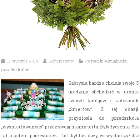
17 stycznia, 2014
Administrator
Posted in
Aktualności
przedszkolne
Gabrysia bardzo chciała swoje 5
urodziny obchodzić w gronie
swoich kolegów i koleżanek
„Smerfów”. Z tej okazji
przyniosła do przedszkola
„wysmerfowanego” przez swoją mamę torta. Były życzenia, Sto
lat a potem poczęstunek. Tort był tak duży, że wystarczył dla