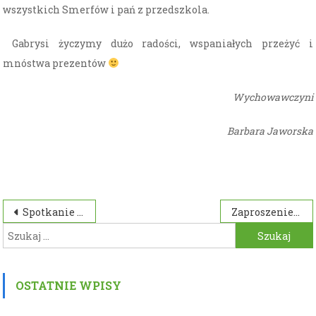
wszystkich Smerfów i pań z przedszkola.
Gabrysi życzymy dużo radości, wspaniałych przeżyć i
mnóstwa prezentów
Wychowawczyni
Barbara Jaworska
Nawigacja
Spotkanie z funkcjonariuszami Straży Granicznej z Sanoka
Zaproszenie
Szukaj:
wpisu
OSTATNIE WPISY