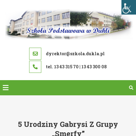
Skip
to
content
dyrektor@szkola.dukla.pl
tel. 13 43 315 70 | 13 43 300 08
5 Urodziny Gabrysi Z Grupy
„Smerfy”