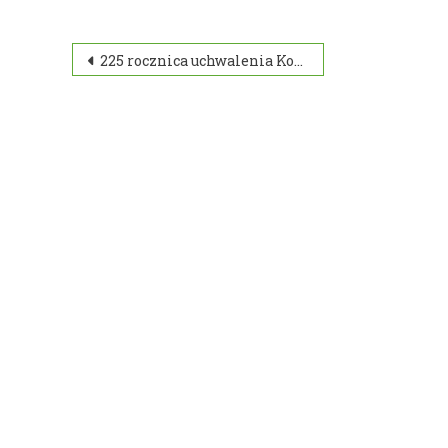
Nawigacja
225 rocznica uchwalenia Konstytucji 3 Maja
wpisu