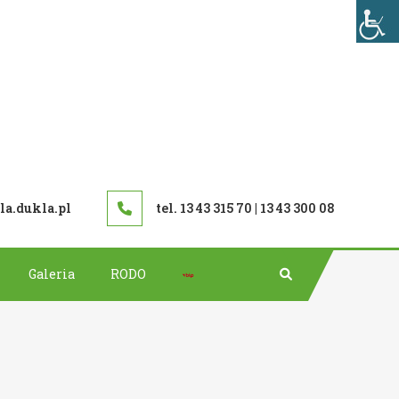
TAWOWA W DUKLI
a.dukla.pl
tel. 13 43 315 70 | 13 43 300 08
Bip
Galeria
RODO