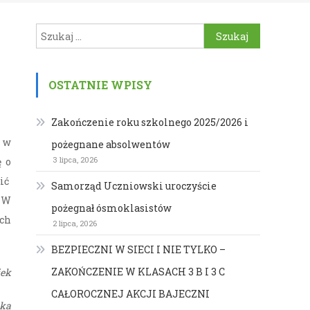
Szukaj:
OSTATNIE WPISY
Zakończenie roku szkolnego 2025/2026 i
ę w
pożegnane absolwentów
3 lipca, 2026
ę o
zić
Samorząd Uczniowski uroczyście
. W
pożegnał ósmoklasistów
ych
2 lipca, 2026
BEZPIECZNI W SIECI I NIE TYLKO –
ZAKOŃCZENIE W KLASACH 3 B I 3 C
jek
CAŁOROCZNEJ AKCJI BAJECZNI
ka