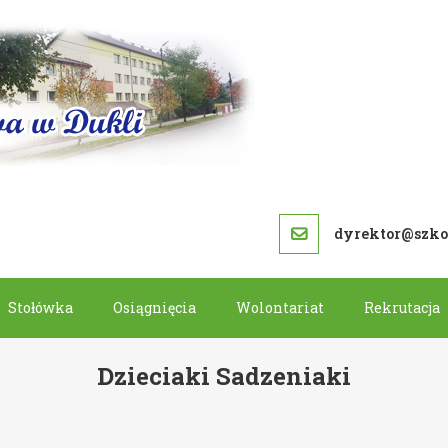
SZKOŁA PODS
dyrektor@szkol
Stołówka
Osiągnięcia
Wolontariat
Rekrutacja
Dzieciaki Sadzeniaki