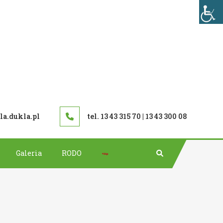
TAWOWA W DUKLI
a.dukla.pl
tel. 13 43 315 70 | 13 43 300 08
Bip
Galeria
RODO