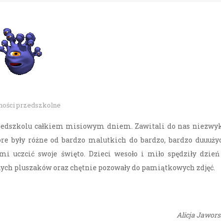
ności przedszkolne
rzedszkolu całkiem misiowym dniem. Zawitali do nas niezwy
óre były różne od bardzo malutkich do bardzo, bardzo duuuży
mi uczcić swoje święto. Dzieci wesoło i miło spędziły dzie
ych pluszaków oraz chętnie pozowały do pamiątkowych zdjęć.
Alicja Jawor