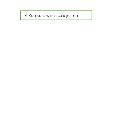
Nawigacja
Konkurs wiersza o jesieni
wpisu