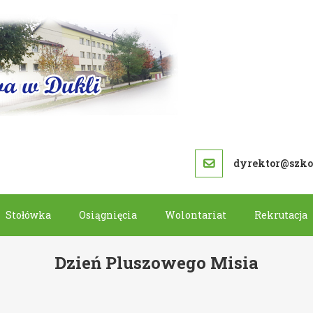
SZKOŁA PODS
dyrektor@szkol
Stołówka
Osiągnięcia
Wolontariat
Rekrutacja
Dzień Pluszowego Misia