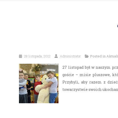
28 listopada, 2012
Administrator
Posted in
Aktual
27 listopad był w naszym p
goście – misie pluszowe, kt
Przybyli, aby razem z dzieć
towarzystwie swoich ukochan