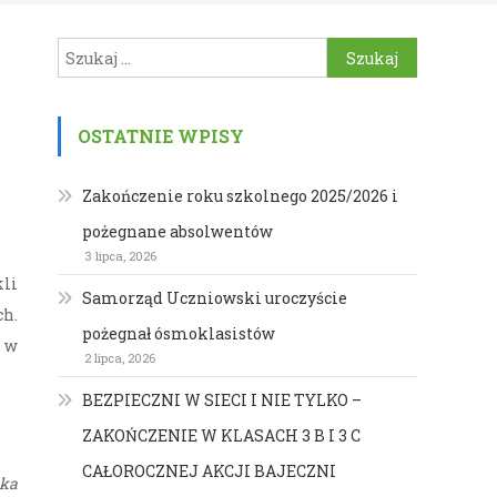
Szukaj:
OSTATNIE WPISY
Zakończenie roku szkolnego 2025/2026 i
pożegnane absolwentów
3 lipca, 2026
kli
Samorząd Uczniowski uroczyście
ch.
pożegnał ósmoklasistów
ń w
2 lipca, 2026
BEZPIECZNI W SIECI I NIE TYLKO –
ZAKOŃCZENIE W KLASACH 3 B I 3 C
CAŁOROCZNEJ AKCJI BAJECZNI
ska