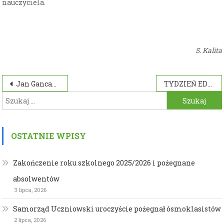
nauczyciela.
S. Kalita
Nawigacja
Jan Gancarski w dukielskim muzeum
TYDZIEŃ EDUKACJI GLOBALNEJ
Szukaj:
wpisu
OSTATNIE WPISY
Zakończenie roku szkolnego 2025/2026 i pożegnane
absolwentów
3 lipca, 2026
Samorząd Uczniowski uroczyście pożegnał ósmoklasistów
2 lipca, 2026