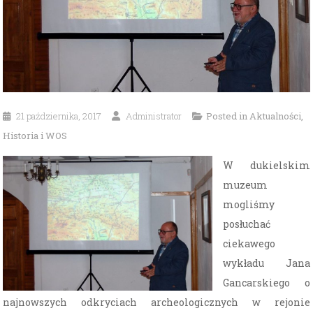
21 października, 2017
Administrator
Posted in
Aktualności
,
Historia i WOS
W dukielskim
muzeum
mogliśmy
posłuchać
ciekawego
wykładu Jana
Gancarskiego o
najnowszych odkryciach archeologicznych w rejonie