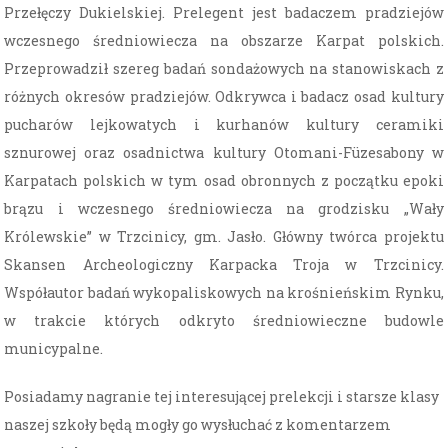
Przełęczy Dukielskiej. Prelegent jest badaczem pradziejów
wczesnego średniowiecza na obszarze Karpat polskich.
Przeprowadził szereg badań sondażowych na stanowiskach z
różnych okresów pradziejów. Odkrywca i badacz osad kultury
pucharów lejkowatych i kurhanów kultury ceramiki
sznurowej oraz osadnictwa kultury Otomani-Füzesabony w
Karpatach polskich w tym osad obronnych z początku epoki
brązu i wczesnego średniowiecza na grodzisku „Wały
Królewskie” w Trzcinicy, gm. Jasło. Główny twórca projektu
Skansen Archeologiczny Karpacka Troja w Trzcinicy.
Współautor badań wykopaliskowych na krośnieńskim Rynku,
w trakcie których odkryto średniowieczne budowle
municypalne.
Posiadamy nagranie tej interesującej prelekcji i starsze klasy
naszej szkoły będą mogły go wysłuchać z komentarzem