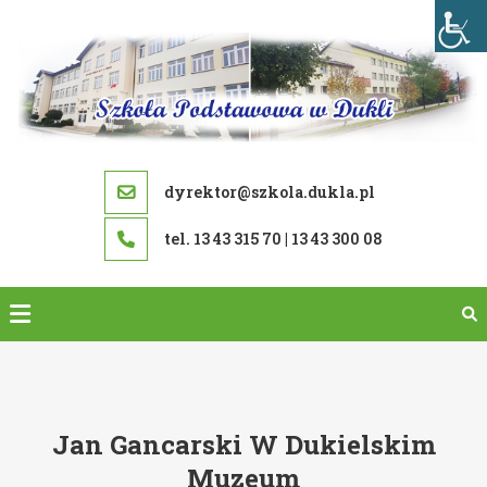
Skip
to
content
dyrektor@szkola.dukla.pl
tel. 13 43 315 70 | 13 43 300 08
Jan Gancarski W Dukielskim
Muzeum