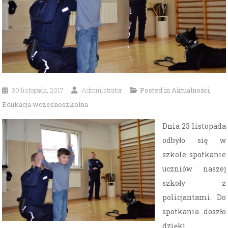
30 listopada, 2017
Administrator
Posted in
Aktualności
,
Edukacja wczesnoszkolna
Dnia 23 listopada
odbyło się w
szkole spotkanie
uczniów naszej
szkoły z
policjantami. Do
spotkania doszło
dzięki