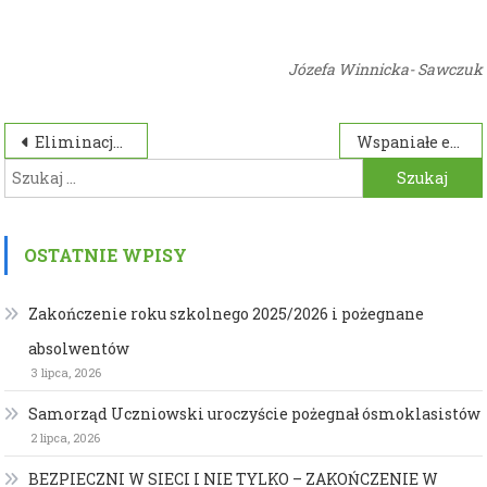
Józefa Winnicka- Sawczuk
Nawigacja
Eliminacje rejonowe konkursu dla dzieci
Wspaniałe efekty tygodnia edukacji globalnej w szkole
Szukaj:
wpisu
OSTATNIE WPISY
Zakończenie roku szkolnego 2025/2026 i pożegnane
absolwentów
3 lipca, 2026
Samorząd Uczniowski uroczyście pożegnał ósmoklasistów
2 lipca, 2026
BEZPIECZNI W SIECI I NIE TYLKO – ZAKOŃCZENIE W