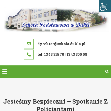
Skip
to
content
dyrektor@szkola.dukla.pl
tel. 13 43 315 70 | 13 43 300 08
Jesteśmy Bezpieczni – Spotkanie Z
Policjantami