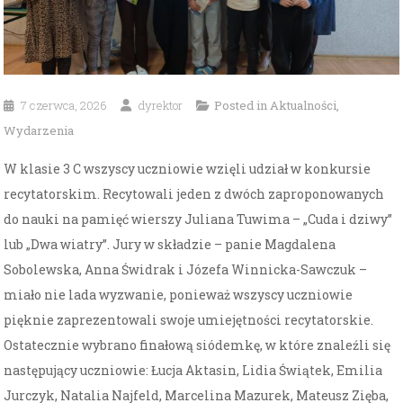
7 czerwca, 2026
dyrektor
Posted in
Aktualności
,
Wydarzenia
W klasie 3 C wszyscy uczniowie wzięli udział w konkursie
recytatorskim. Recytowali jeden z dwóch zaproponowanych
do nauki na pamięć wierszy Juliana Tuwima – „Cuda i dziwy”
lub „Dwa wiatry”. Jury w składzie – panie Magdalena
Sobolewska, Anna Świdrak i Józefa Winnicka-Sawczuk –
miało nie lada wyzwanie, ponieważ wszyscy uczniowie
pięknie zaprezentowali swoje umiejętności recytatorskie.
Ostatecznie wybrano finałową siódemkę, w które znaleźli się
następujący uczniowie: Łucja Aktasin, Lidia Świątek, Emilia
Jurczyk, Natalia Najfeld, Marcelina Mazurek, Mateusz Zięba,