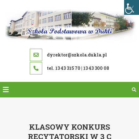
Skip
to
content
dyrektor@szkola.dukla.pl
tel. 13 43 315 70 | 13 43 300 08
KLASOWY KONKURS
RECYTATORSKI W 3 C