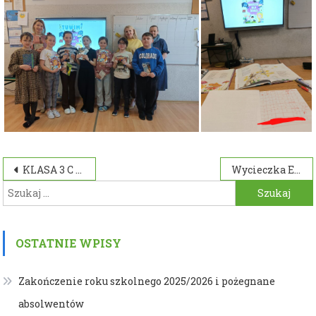
Nawigacja
KLASA 3 C W BￓBRCE U ﾣUKASIEWICZA
Wycieczka Edukacyjna Klas 1
Szukaj:
wpisu
OSTATNIE WPISY
Zakończenie roku szkolnego 2025/2026 i pożegnane
absolwentów