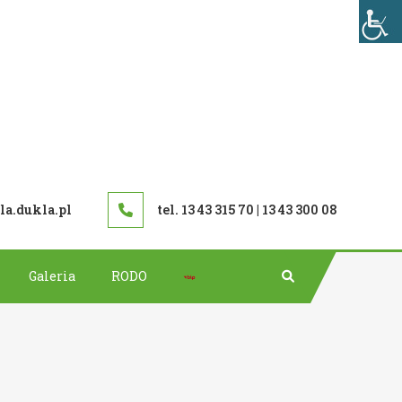
TAWOWA W DUKLI
a.dukla.pl
tel. 13 43 315 70 | 13 43 300 08
Bip
Galeria
RODO