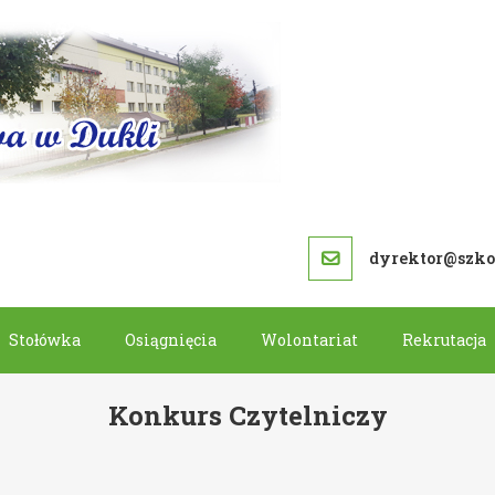
SZKOŁA PODS
dyrektor@szkol
Stołówka
Osiągnięcia
Wolontariat
Rekrutacja
Konkurs Czytelniczy