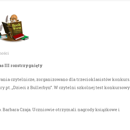
ności
as III rozstrzygnięty
nia czytelnicze, zorganizowano dla trzecioklasistów konkurs
y pt. „Dzieci z Bullerbyn”. W czytelni szkolnej test konkursowy
i p. Barbara Czaja. Uczniowie otrzymali nagrody książkowe i