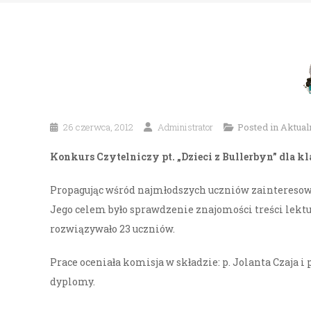
26 czerwca, 2012
Administrator
Posted in
Aktual
Konkurs Czytelniczy pt. „Dzieci z Bullerbyn” dla kl
Propagując wśród najmłodszych uczniów zainteresowa
Jego celem było sprawdzenie znajomości treści lektur
rozwiązywało 23 uczniów.
Prace oceniała komisja w składzie: p. Jolanta Czaja 
dyplomy.