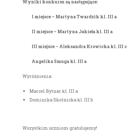
Wyniki konkursu są następujące:
I miejsce – Martyna Twardzik kl. III a
II miejsce – Martyna Jakieła kl. III a
III miejsce – Aleksandra Krowicka kl. III c
Angelika Smuga kl. III a
Wyróżnienia:
Marcel Bytnar kl. III a
Dominika Skotnicka kl. III b
Wszystkim uczniom gratulujemy!