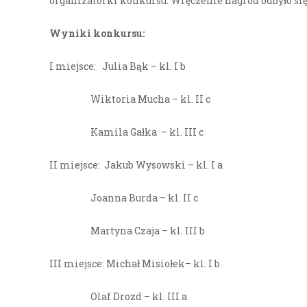
organizatorki konkursu. Wręczenie nagród odbyło si
Wyniki konkursu:
I miejsce: Julia Bąk – kl. I b
Wiktoria Mucha – kl. II c
Kamila Gałka – kl. III c
II miejsce: Jakub Wysowski – kl. I a
Joanna Burda – kl. II c
Martyna Czaja – kl. III b
III miejsce: Michał Misiołek– kl. I b
Olaf Drozd – kl. III a