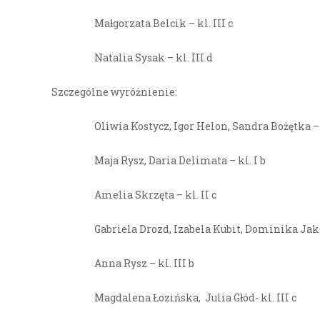
Małgorzata Belcik – kl. III c
Natalia Sysak – kl. III d
Szczególne wyróżnienie:
Oliwia Kostycz, Igor Helon, Sandra Bożętka – k
Maja Rysz, Daria Delimata – kl. I b
Amelia Skrzęta – kl. II c
Gabriela Drozd, Izabela Kubit, Dominika Jakie
Anna Rysz – kl. III b
Magdalena Łozińska, Julia Głód- kl. III c