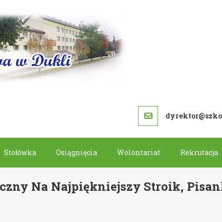
SZKOŁA PODS
dyrektor@szkol
Stołówka
Osiągnięcia
Wolontariat
Rekrutacja
czny Na Najpiękniejszy Stroik, Pisa