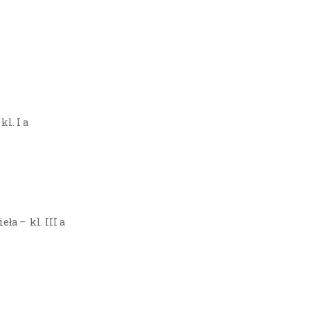
l. I a
ła – kl. III a