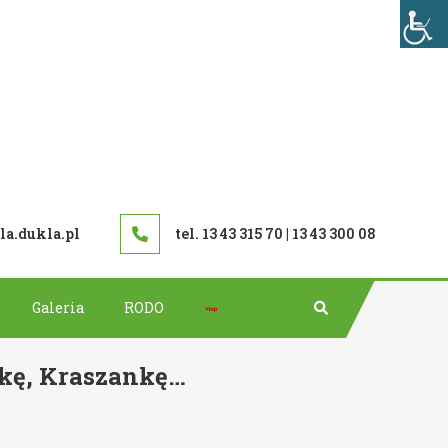
TAWOWA W DUKLI
a.dukla.pl
tel. 13 43 315 70 | 13 43 300 08
Bip
Galeria
RODO
nkę, Kraszankę…