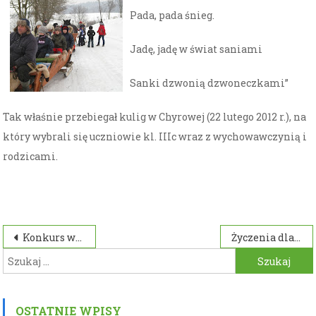
Pada, pada śnieg.
Jadę, jadę w świat saniami
Sanki dzwonią dzwoneczkami”
Tak właśnie przebiegał kulig w Chyrowej (22 lutego 2012 r.), na
który wybrali się uczniowie kl. IIIc wraz z wychowawczynią i
rodzicami.
Nawigacja
Konkurs walentynkowy
Życzenia dla Pań
Szukaj:
wpisu
OSTATNIE WPISY