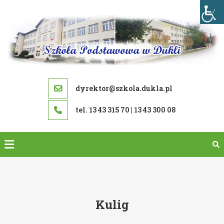
Skip
to
content
dyrektor@szkola.dukla.pl
tel. 13 43 315 70 | 13 43 300 08
Kulig