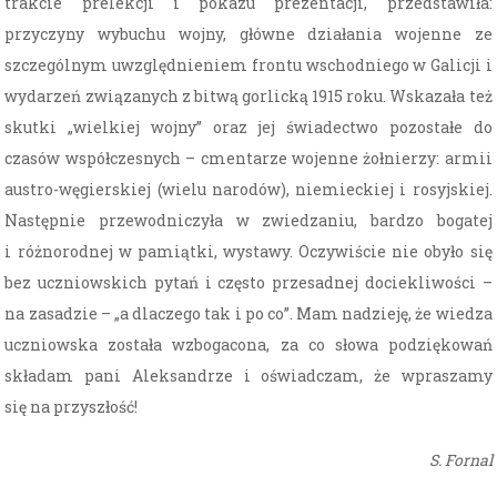
trakcie prelekcji i pokazu prezentacji, przedstawiła:
przyczyny wybuchu wojny, główne działania wojenne ze
szczególnym uwzględnieniem frontu wschodniego w Galicji i
wydarzeń związanych z bitwą gorlicką 1915 roku. Wskazała też
skutki „wielkiej wojny” oraz jej świadectwo pozostałe do
czasów współczesnych – cmentarze wojenne żołnierzy: armii
austro-węgierskiej (wielu narodów), niemieckiej i rosyjskiej.
Następnie przewodniczyła w zwiedzaniu, bardzo bogatej
i różnorodnej w pamiątki, wystawy. Oczywiście nie obyło się
bez uczniowskich pytań i często przesadnej dociekliwości –
na zasadzie – „a dlaczego tak i po co”. Mam nadzieję, że wiedza
uczniowska została wzbogacona, za co słowa podziękowań
składam pani Aleksandrze i oświadczam, że wpraszamy
się na przyszłość!
S. Fornal