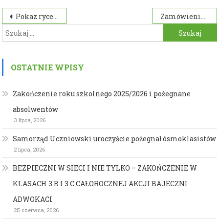
Nawigacja
Pokaz rycerski
Zamówienia publiczne
Szukaj:
wpisu
OSTATNIE WPISY
Zakończenie roku szkolnego 2025/2026 i pożegnane
absolwentów
3 lipca, 2026
Samorząd Uczniowski uroczyście pożegnał ósmoklasistów
2 lipca, 2026
BEZPIECZNI W SIECI I NIE TYLKO – ZAKOŃCZENIE W
KLASACH 3 B I 3 C CAŁOROCZNEJ AKCJI BAJECZNI
ADWOKACI
25 czerwca, 2026