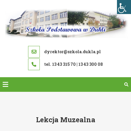
Skip
to
content
dyrektor@szkola.dukla.pl
tel. 13 43 315 70 | 13 43 300 08
Lekcja Muzealna