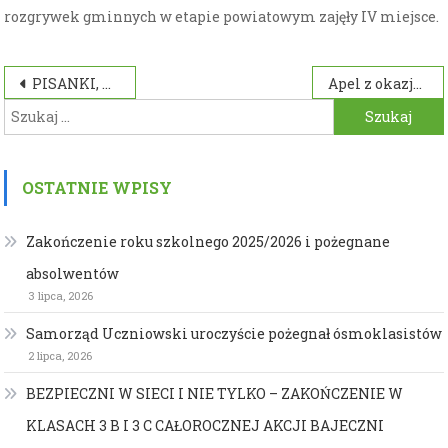
rozgrywek gminnych w etapie powiatowym zajęły IV miejsce.
Nawigacja
PISANKI, KRASZANKI, MALOWANKI W KLASIE II A
Apel z okazji Świąt Wielkiej Nocy
Szukaj:
wpisu
OSTATNIE WPISY
Zakończenie roku szkolnego 2025/2026 i pożegnane
absolwentów
3 lipca, 2026
Samorząd Uczniowski uroczyście pożegnał ósmoklasistów
2 lipca, 2026
BEZPIECZNI W SIECI I NIE TYLKO – ZAKOŃCZENIE W
KLASACH 3 B I 3 C CAŁOROCZNEJ AKCJI BAJECZNI