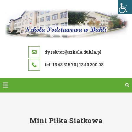
Skip
to
content
dyrektor@szkola.dukla.pl
tel. 13 43 315 70 | 13 43 300 08
Mini Piłka Siatkowa