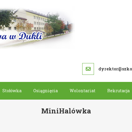
SZKOŁA PODS
dyrektor@szkol
Stołówka
Osiągnięcia
Wolontariat
Rekrutacja
MiniHalówka