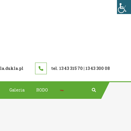
TAWOWA W DUKLI
a.dukla.pl
tel. 13 43 315 70 | 13 43 300 08
Bip
Galeria
RODO