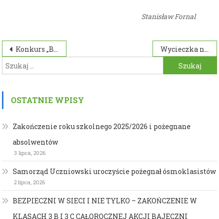
Stanisław Fornal
Nawigacja
Konkurs „Baw się z nami”
Wycieczka na Puszczę
Szukaj:
wpisu
OSTATNIE WPISY
Zakończenie roku szkolnego 2025/2026 i pożegnane
absolwentów
3 lipca, 2026
Samorząd Uczniowski uroczyście pożegnał ósmoklasistów
2 lipca, 2026
BEZPIECZNI W SIECI I NIE TYLKO – ZAKOŃCZENIE W
KLASACH 3 B I 3 C CAŁOROCZNEJ AKCJI BAJECZNI