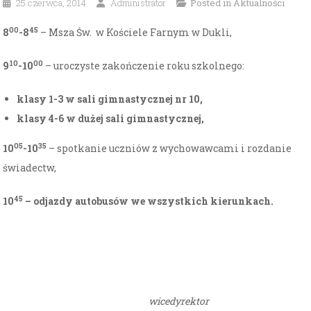
25 czerwca, 2014
Administrator
Posted in
Aktualności
00
45
8
-8
– Msza Św. w Kościele Farnym w Dukli,
10
00
9
-10
– uroczyste zakończenie roku szkolnego:
klasy 1-3 w sali gimnastycznej nr 10,
klasy 4-6 w dużej sali gimnastycznej,
05
35
10
-10
– spotkanie uczniów z wychowawcami i rozdanie
świadectw,
45
10
– odjazdy autobusów we wszystkich kierunkach.
wicedyrektor