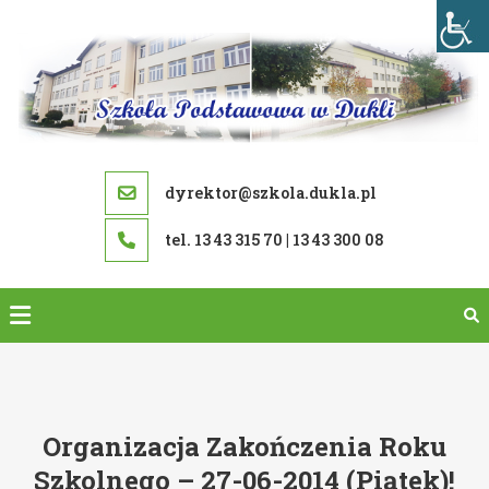
Skip
to
content
dyrektor@szkola.dukla.pl
tel. 13 43 315 70 | 13 43 300 08
Organizacja Zakończenia Roku
Szkolnego – 27-06-2014 (piątek)!