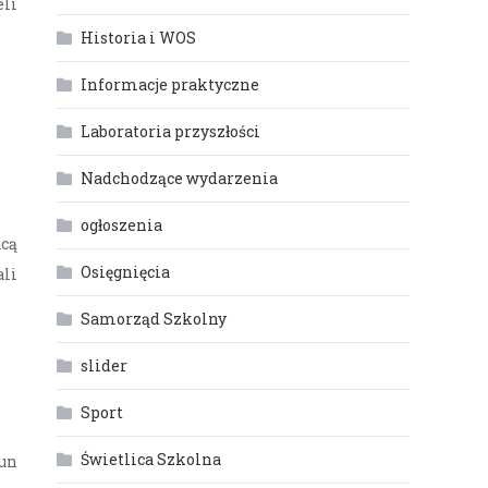
eli
Historia i WOS
Informacje praktyczne
Laboratoria przyszłości
Nadchodzące wydarzenia
ogłoszenia
acą
Osięgnięcia
li
Samorząd Szkolny
slider
Sport
Świetlica Szkolna
nun