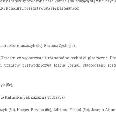
testy zostały sprawdzone prze komisję składającą się z nauczyci
iki konkursu przedstawiają się następująco:
audia Stelmaszczyk (5c), Bartosz Zych (6a).
 Uczestnicy wykorzystali różnorodne techniki plastyczne. Pr
li uczniów przewodniczyła Maria Fornal. Nagrodzeni zosta
yk (5c),
lia Kalińska (6a), Zuzanna Torba (5a),
zyk (5a), Kacper Brzana (5c), Adriana Fornal (5a), Joseph Aita