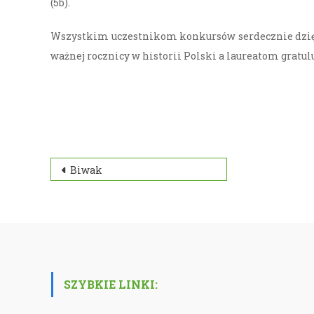
(5b).
Wszystkim uczestnikom konkursów serdecznie dzię
ważnej rocznicy w historii Polski a laureatom gratu
Nawigacja
Biwak
wpisu
SZYBKIE LINKI: