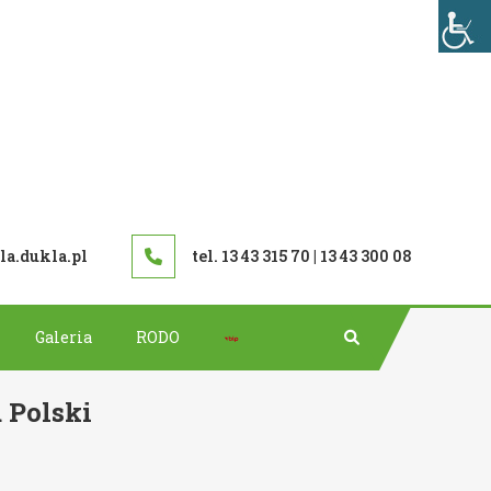
TAWOWA W DUKLI
a.dukla.pl
tel. 13 43 315 70 | 13 43 300 08
Bip
Galeria
RODO
 Polski