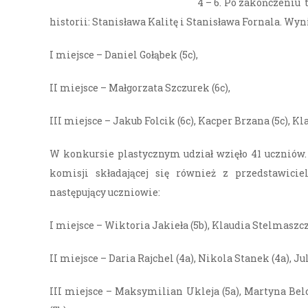
4 – 6. Po zakończeniu 
historii: Stanisława Kalitę i Stanisława Fornala. Wyn
I miejsce – Daniel Gołąbek (5c),
II miejsce – Małgorzata Szczurek (6c),
III miejsce – Jakub Folcik (6c), Kacper Brzana (5c), Kl
W konkursie plastycznym udział wzięło 41 uczniów.
komisji składającej się również z przedstawicie
następujący uczniowie:
I miejsce – Wiktoria Jakieła (5b), Klaudia Stelmaszcz
II miejsce – Daria Rajchel (4a), Nikola Stanek (4a), Ju
III miejsce – Maksymilian Ukleja (5a), Martyna Belc