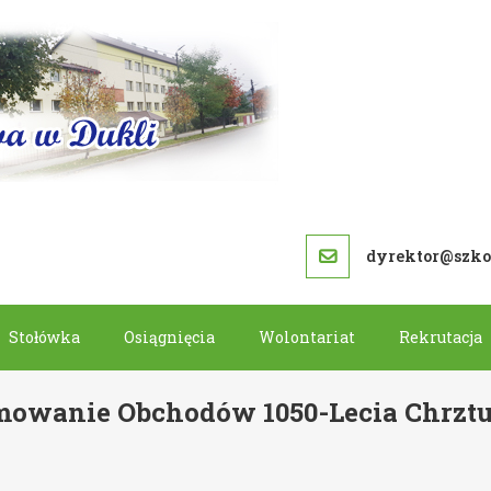
SZKOŁA PODS
dyrektor@szkol
Stołówka
Osiągnięcia
Wolontariat
Rekrutacja
owanie Obchodów 1050-Lecia Chrztu