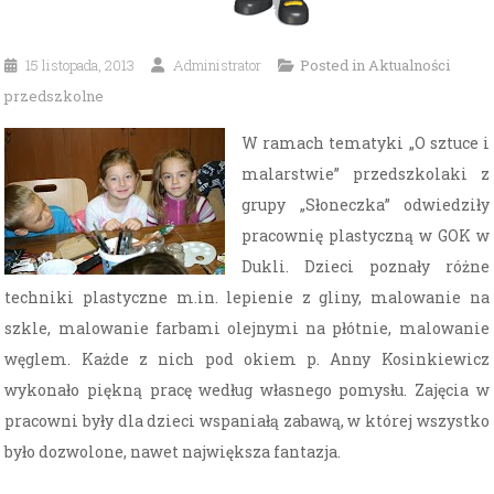
15 listopada, 2013
Administrator
Posted in
Aktualności
przedszkolne
W ramach tematyki „O sztuce i
malarstwie” przedszkolaki z
grupy „Słoneczka” odwiedziły
pracownię plastyczną w GOK w
Dukli. Dzieci poznały różne
techniki plastyczne m.in. lepienie z gliny, malowanie na
szkle, malowanie farbami olejnymi na płótnie, malowanie
węglem. Każde z nich pod okiem p. Anny Kosinkiewicz
wykonało piękną pracę według własnego pomysłu. Zajęcia w
pracowni były dla dzieci wspaniałą zabawą, w której wszystko
było dozwolone, nawet największa fantazja.