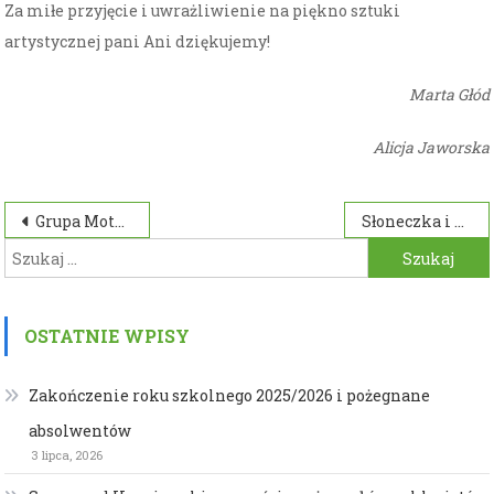
Za miłe przyjęcie i uwrażliwienie na piękno sztuki
artystycznej pani Ani dziękujemy!
Marta Głód
Alicja Jaworska
Nawigacja
Grupa Motylków pamięta o zmarłych
Słoneczka i Motylki w teatrze
Szukaj:
wpisu
OSTATNIE WPISY
Zakończenie roku szkolnego 2025/2026 i pożegnane
absolwentów
3 lipca, 2026