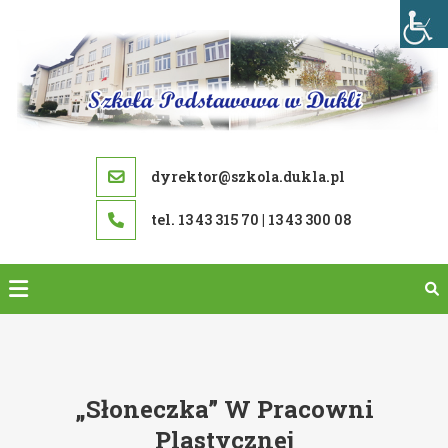
Skip
to
content
dyrektor@szkola.dukla.pl
tel. 13 43 315 70 | 13 43 300 08
„Słoneczka” W Pracowni
Plastycznej