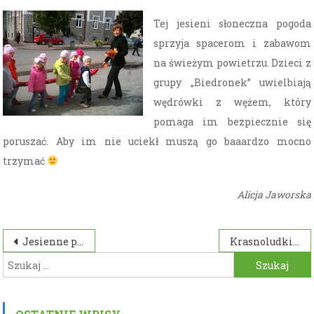
Tej jesieni słoneczna pogoda
sprzyja spacerom i zabawom
na świeżym powietrzu. Dzieci z
grupy „Biedronek” uwielbiają
wędrówki z wężem, który
pomaga im bezpiecznie się
poruszać. Aby im nie uciekł muszą go baaardzo mocno
trzymać
Alicja Jaworska
Nawigacja
Jesienne prace „Smerfów”
Krasnoludki na spacerze
Szukaj:
wpisu