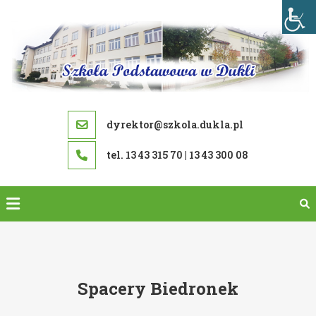
Skip
to
content
dyrektor@szkola.dukla.pl
tel. 13 43 315 70 | 13 43 300 08
Spacery Biedronek