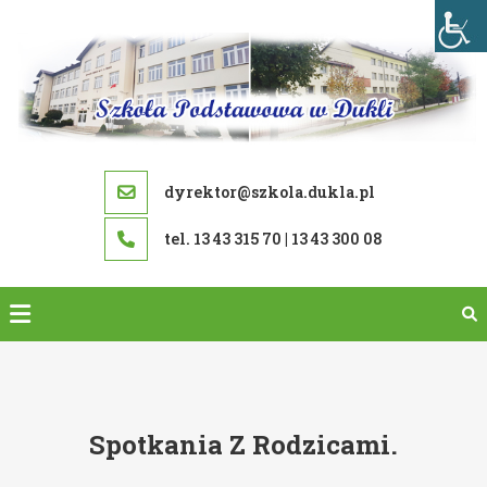
Skip
to
content
dyrektor@szkola.dukla.pl
tel. 13 43 315 70 | 13 43 300 08
Spotkania Z Rodzicami.