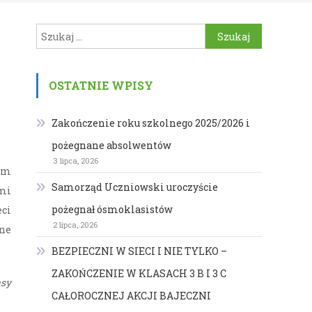
Szukaj:
OSTATNIE WPISY
Zakończenie roku szkolnego 2025/2026 i
pożegnane absolwentów
3 lipca, 2026
lem
Samorząd Uczniowski uroczyście
mi
pożegnał ósmoklasistów
eci
2 lipca, 2026
lne
BEZPIECZNI W SIECI I NIE TYLKO –
ZAKOŃCZENIE W KLASACH 3 B I 3 C
sy
CAŁOROCZNEJ AKCJI BAJECZNI