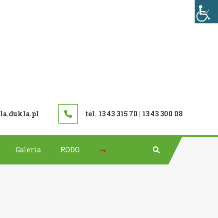
TAWOWA W DUKLI
a.dukla.pl
tel. 13 43 315 70 | 13 43 300 08
Bip
Galeria
RODO