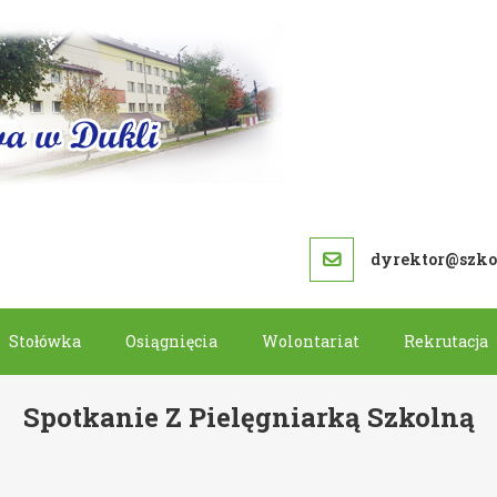
SZKOŁA PODS
dyrektor@szkol
Stołówka
Osiągnięcia
Wolontariat
Rekrutacja
Spotkanie Z Pielęgniarką Szkolną