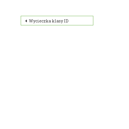
Nawigacja
Wycieczka klasy ID
wpisu