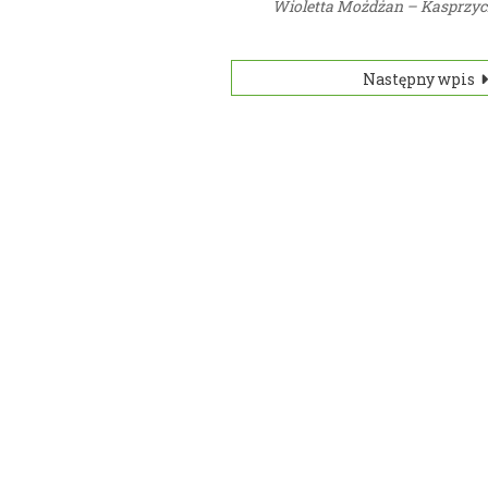
Wioletta Możdżan – Kasprzy
Następny wpis