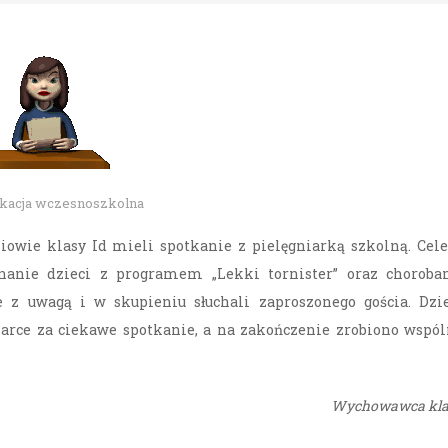
kacja wczesnoszkolna
zniowie klasy Id mieli spotkanie z pielęgniarką szkolną. Ce
znanie dzieci z programem „Lekki tornister” oraz choroba
e z uwagą i w skupieniu słuchali zaproszonego gościa. Dzi
iarce za ciekawe spotkanie, a na zakończenie zrobiono wspó
Wychowawca kla