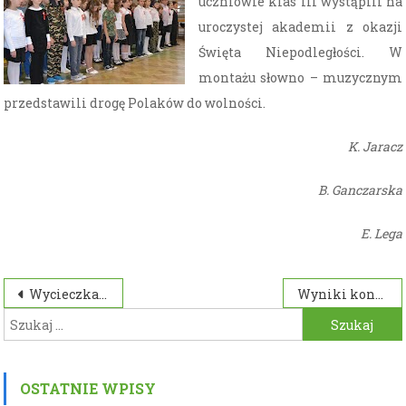
uczniowie klas III wystąpili na
uroczystej akademii z okazji
Święta Niepodległości. W
montażu słowno – muzycznym
przedstawili drogę Polaków do wolności.
K. Jaracz
B. Ganczarska
E. Lega
Nawigacja
Wycieczka do Centrum Dziedzictwa Szkła w Krośnie
Wyniki konkursu plastycznego ,,Jesień w lesie” zorganizowanego w świetlicy szkolnej
Szukaj:
wpisu
OSTATNIE WPISY