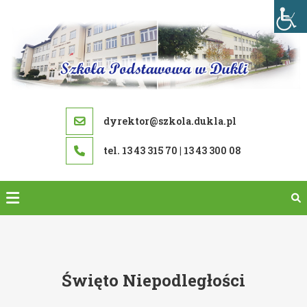
Skip
to
content
dyrektor@szkola.dukla.pl
tel. 13 43 315 70 | 13 43 300 08
Święto Niepodległości