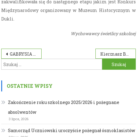
zakwalifikowała się do następnego etapu jakim jest Konkurs
Międzynarodowy organizowany w Muzeum Historycznym w
Dukli.
Wychowawcy świetlicy szkolnej
Nawigacja
GABRYSIA DROZD Z KLASY III A OGÓLNOPOLSKĄ FINALISTKĄ KONKURSU ORE
Kiermasz Bożonarodzeniowy ozdób świątecznych
Szukaj:
wpisu
OSTATNIE WPISY
Zakończenie roku szkolnego 2025/2026 i pożegnane
absolwentów
3 lipca, 2026
Samorząd Uczniowski uroczyście pożegnał ósmoklasistów