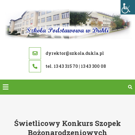
Skip
to
content
dyrektor@szkola.dukla.pl
tel. 13 43 315 70 | 13 43 300 08
Świetlicowy Konkurs Szopek
Bożonarodzeniowych