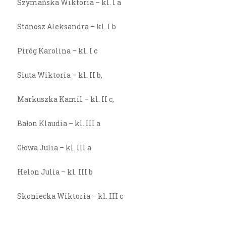
Szymańska Wiktoria – kl. I a
Stanosz Aleksandra – kl. I b
Piróg Karolina – kl. I c
Siuta Wiktoria – kl. II b,
Markuszka Kamil – kl. II c,
Bałon Klaudia – kl. III a
Głowa Julia – kl. III a
Helon Julia – kl. III b
Skoniecka Wiktoria – kl. III c