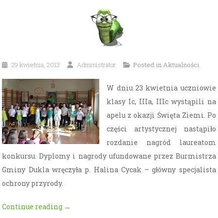
29 kwietnia, 2013
Administrator
Posted in
Aktualności
W dniu 23 kwietnia uczniowie
klasy Ic, IIIa, IIIc wystąpili na
apelu z okazji Święta Ziemi. Po
części artystycznej nastąpiło
rozdanie nagród laureatom
konkursu. Dyplomy i nagrody ufundowane przez Burmistrza
Gminy Dukla wręczyła p. Halina Cycak – główny specjalista
ochrony przyrody.
„Święto
Continue reading
→