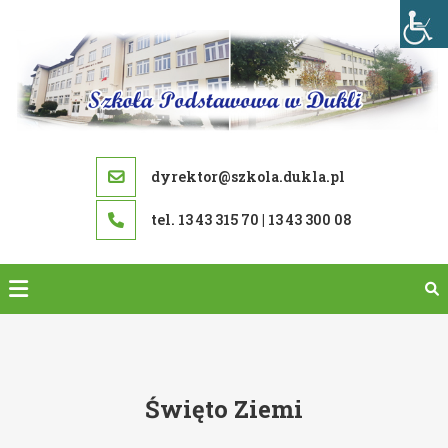
Skip
to
content
dyrektor@szkola.dukla.pl
tel. 13 43 315 70 | 13 43 300 08
Święto Ziemi