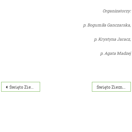
Organizatorzy:
p. Bogumiła Ganczarska,
p. Krystyna Jaracz,
p. Agata Madzej
Nawigacja
Święto Ziemi
Święto Ziemi
wpisu