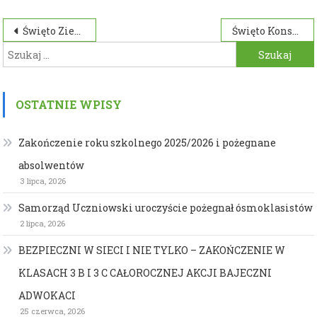
Ziemi”
Nawigacja
Święto Ziemi
Święto Konstytucji 3 Maja
Szukaj:
wpisu
OSTATNIE WPISY
Zakończenie roku szkolnego 2025/2026 i pożegnane
absolwentów
3 lipca, 2026
Samorząd Uczniowski uroczyście pożegnał ósmoklasistów
2 lipca, 2026
BEZPIECZNI W SIECI I NIE TYLKO – ZAKOŃCZENIE W
KLASACH 3 B I 3 C CAŁOROCZNEJ AKCJI BAJECZNI
ADWOKACI
25 czerwca, 2026