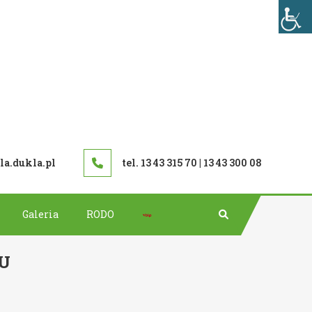
TAWOWA W DUKLI
a.dukla.pl
tel. 13 43 315 70 | 13 43 300 08
Bip
Galeria
RODO
U