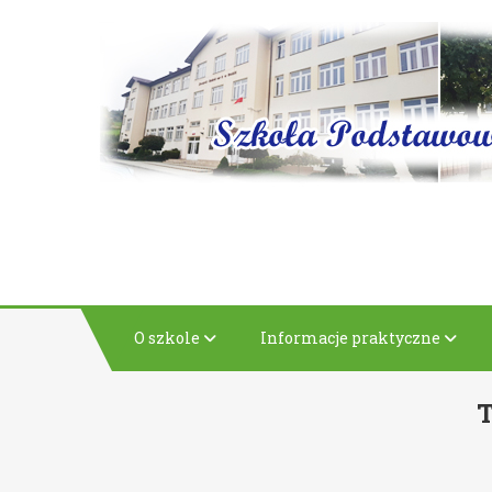
Skip
to
content
O szkole
Informacje praktyczne