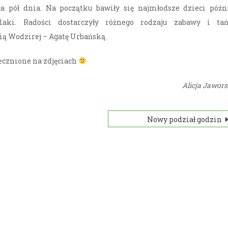
 pół dnia. Na początku bawiły się najmłodsze dzieci późn
olaki. Radości dostarczyły różnego rodzaju zabawy i tań
ą Wodzirej – Agatę Urbańską.
ecznione na zdjęciach
Alicja Jawor
Nowy podział godzin