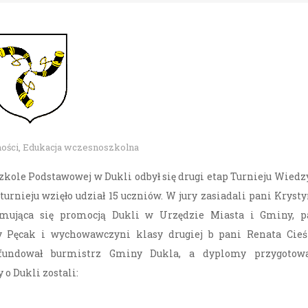
ności
,
Edukacja wczesnoszkolna
 Szkole Podstawowej w Dukli odbył się drugi etap Turnieju Wiedz
turnieju wzięło udział 15 uczniów. W jury zasiadali pani Kryst
ajmująca się promocją Dukli w Urzędzie Miasta i Gminy, p
y Pęcak i wychowawczyni klasy drugiej b pani Renata Cieś
fundował burmistrz Gminy Dukla, a dyplomy przygotowa
o Dukli zostali: