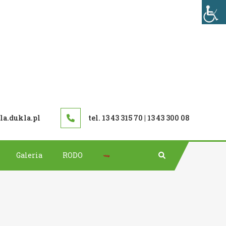
TAWOWA W DUKLI
a.dukla.pl
tel. 13 43 315 70 | 13 43 300 08
Bip
Galeria
RODO