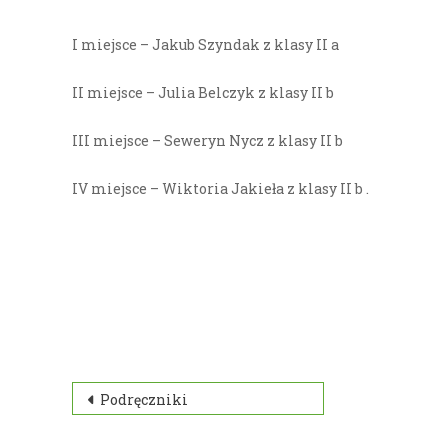
I miejsce – Jakub Szyndak z klasy II a
II miejsce – Julia Belczyk z klasy II b
III miejsce – Seweryn Nycz z klasy II b
IV miejsce – Wiktoria Jakieła z klasy II b .
Nawigacja
Podręczniki
wpisu