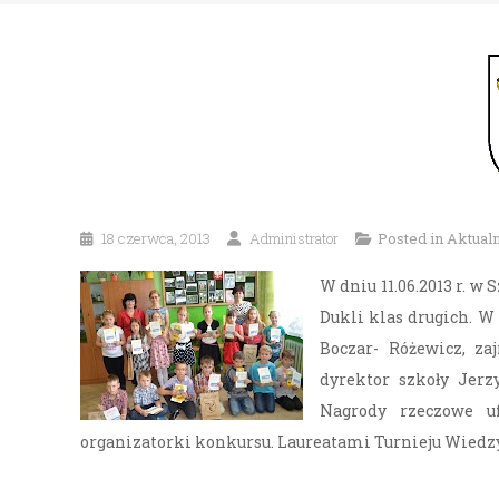
18 czerwca, 2013
Administrator
Posted in
Aktual
W dniu 11.06.2013 r. w
Dukli klas drugich. W 
Boczar- Różewicz, z
dyrektor szkoły Jerz
Nagrody rzeczowe u
organizatorki konkursu. Laureatami Turnieju Wiedzy 