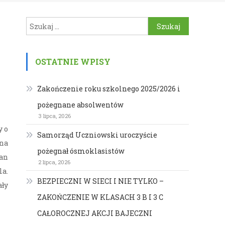
Szukaj:
OSTATNIE WPISY
Zakończenie roku szkolnego 2025/2026 i
pożegnane absolwentów
3 lipca, 2026
y o
Samorząd Uczniowski uroczyście
yna
pożegnał ósmoklasistów
an
2 lipca, 2026
la.
BEZPIECZNI W SIECI I NIE TYLKO –
ły
ZAKOŃCZENIE W KLASACH 3 B I 3 C
CAŁOROCZNEJ AKCJI BAJECZNI