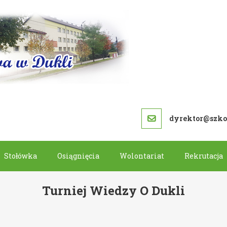
SZKOŁA PODS
dyrektor@szkol
Stołówka
Osiągnięcia
Wolontariat
Rekrutacja
Turniej Wiedzy O Dukli