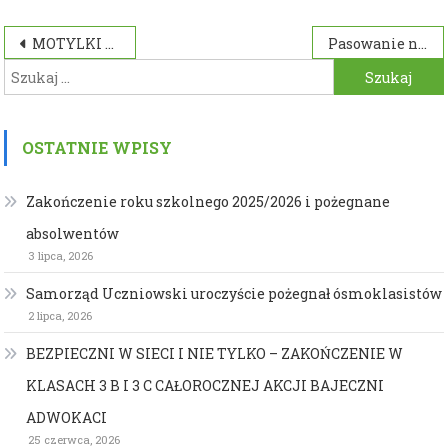
Nawigacja
MOTYLKI W LESIE
Pasowanie na przedszkolaka
Szukaj:
wpisu
OSTATNIE WPISY
Zakończenie roku szkolnego 2025/2026 i pożegnane
absolwentów
3 lipca, 2026
Samorząd Uczniowski uroczyście pożegnał ósmoklasistów
2 lipca, 2026
BEZPIECZNI W SIECI I NIE TYLKO – ZAKOŃCZENIE W
KLASACH 3 B I 3 C CAŁOROCZNEJ AKCJI BAJECZNI
ADWOKACI
25 czerwca, 2026