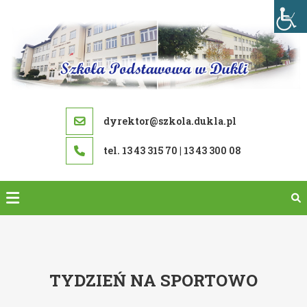
Skip
to
content
dyrektor@szkola.dukla.pl
tel. 13 43 315 70 | 13 43 300 08
TYDZIEŃ NA SPORTOWO