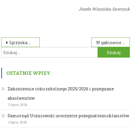
Józefa Winnicka-Sawczuk
Nawigacja
Igrzyska Młodzieży Szkolnej, Gimnazjada i Licealiada w szachach szybkich
W gabinecie stomatologicznym
Szukaj:
wpisu
OSTATNIE WPISY
Zakończenie roku szkolnego 2025/2026 i pożegnane
absolwentów
3 lipca, 2026
Samorząd Uczniowski uroczyście pożegnał ósmoklasistów
2 lipca, 2026