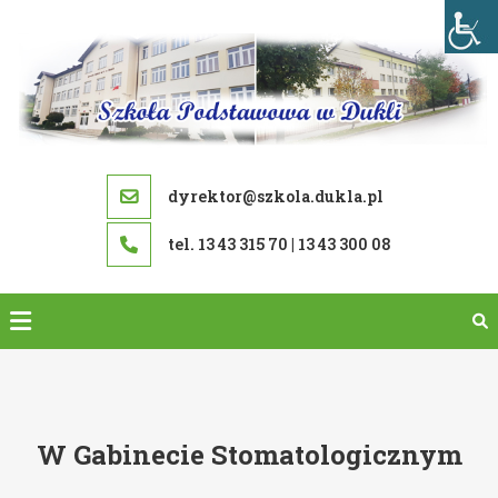
Skip
to
content
dyrektor@szkola.dukla.pl
tel. 13 43 315 70 | 13 43 300 08
W Gabinecie Stomatologicznym