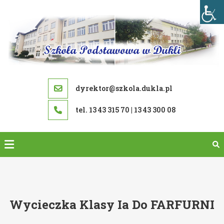
Skip
to
content
dyrektor@szkola.dukla.pl
tel. 13 43 315 70 | 13 43 300 08
Wycieczka Klasy Ia Do FARFURNI