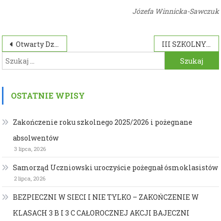
Józefa Winnicka-Sawczuk
Nawigacja
Otwarty Dzień Dziecka na obiektach MOSIR’u
III SZKOLNY TURNIEJ PPP
Szukaj:
wpisu
OSTATNIE WPISY
Zakończenie roku szkolnego 2025/2026 i pożegnane
absolwentów
3 lipca, 2026
Samorząd Uczniowski uroczyście pożegnał ósmoklasistów
2 lipca, 2026
BEZPIECZNI W SIECI I NIE TYLKO – ZAKOŃCZENIE W
KLASACH 3 B I 3 C CAŁOROCZNEJ AKCJI BAJECZNI