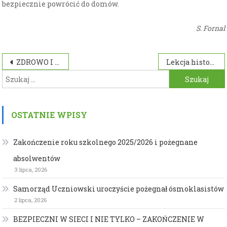
bezpiecznie powrócić do domów.
S. Fornal
Nawigacja
ZDROWO I KOLOROWO W KLASIE II A
Lekcja historii w Muzeum Historycznym
Szukaj:
wpisu
OSTATNIE WPISY
Zakończenie roku szkolnego 2025/2026 i pożegnane
absolwentów
3 lipca, 2026
Samorząd Uczniowski uroczyście pożegnał ósmoklasistów
2 lipca, 2026
BEZPIECZNI W SIECI I NIE TYLKO – ZAKOŃCZENIE W