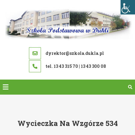
Skip
to
content
dyrektor@szkola.dukla.pl
tel. 13 43 315 70 | 13 43 300 08
Wycieczka Na Wzgórze 534