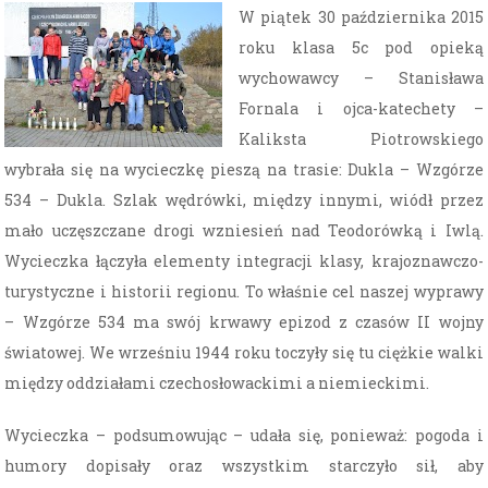
W piątek 30 października 2015
roku klasa 5c pod opieką
wychowawcy – Stanisława
Fornala i ojca-katechety –
Kaliksta Piotrowskiego
wybrała się na wycieczkę pieszą na trasie: Dukla – Wzgórze
534 – Dukla. Szlak wędrówki, między innymi, wiódł przez
mało uczęszczane drogi wzniesień nad Teodorówką i Iwlą.
Wycieczka łączyła elementy integracji klasy, krajoznawczo-
turystyczne i historii regionu. To właśnie cel naszej wyprawy
– Wzgórze 534 ma swój krwawy epizod z czasów II wojny
światowej. We wrześniu 1944 roku toczyły się tu ciężkie walki
między oddziałami czechosłowackimi a niemieckimi.
Wycieczka – podsumowując – udała się, ponieważ: pogoda i
humory dopisały oraz wszystkim starczyło sił, aby