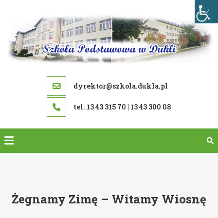
Skip
to
content
dyrektor@szkola.dukla.pl
tel. 13 43 315 70 | 13 43 300 08
Żegnamy Zimę – Witamy Wiosnę