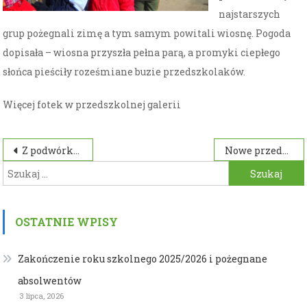
najstarszych
grup pożegnali zimę a tym samym powitali wiosnę. Pogoda
dopisała – wiosna przyszła pełna parą, a promyki ciepłego
słońca pieściły roześmiane buzie przedszkolaków.
Więcej fotek w przedszkolnej galerii
Nawigacja
Z podwórka na stadion o Puchar Tymbarku
Nowe przedszkole
Szukaj:
wpisu
OSTATNIE WPISY
Zakończenie roku szkolnego 2025/2026 i pożegnane
absolwentów
3 lipca, 2026