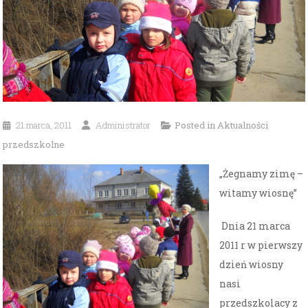
21 marca, 2011
Administrator
Posted in
Aktualności
przedszkolne
„Żegnamy zimę –
witamy wiosnę”
Dnia 21 marca
2011 r w pierwszy
dzień wiosny
nasi
przedszkolacy z