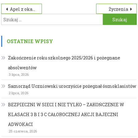
Nawigacja
Apel z okazji Świąt Wielkiej Nocy
Życzenia
Szukaj:
wpisu
OSTATNIE WPISY
Zakończenie roku szkolnego 2025/2026 i pożegnane
absolwentów
3 lipca, 2026
Samorząd Uczniowski uroczyście pożegnał ósmoklasistów
2 lipca, 2026
BEZPIECZNI W SIECI I NIE TYLKO – ZAKOŃCZENIE W
KLASACH 3 B I 3 C CAŁOROCZNEJ AKCJI BAJECZNI
ADWOKACI
25 czerwca, 2026