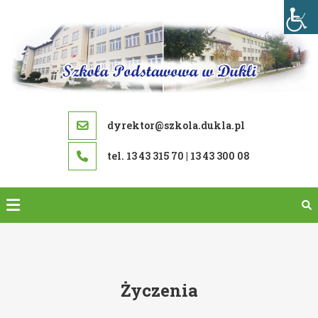
Skip
to
content
dyrektor@szkola.dukla.pl
tel. 13 43 315 70 | 13 43 300 08
Życzenia