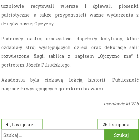
uczniowie recytowali wiersze i śpiewali piosenki
patriotyczne, a także przypomnieli ważne wydarzenia z
dziejów naszej Ojczyzny.
Podniosły nastrój uroczystości dopełniły kotyliony, które
ozdabiały strój występujących dzieci oraz dekoracje sali:
rozwieszone flagi, tablica z napisem ,,Ojczyzno ma” i
portretem Józefa Piłsudskiego.
Akademia była ciekawą lekcją historii. Publiczność
nagrodziła występujących gromkimi brawami.
uczniowie kl.VI b
Nawigacja
„Las i jesień w poezji dziecięcej”
25 listopada uczcijmy Światowy Dzień Pluszowego Misia
Szukaj:
wpisu