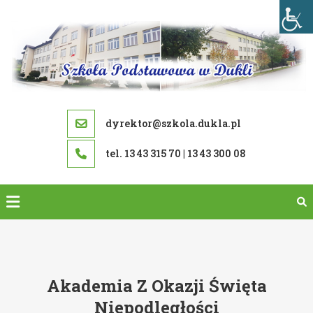
Skip
to
content
dyrektor@szkola.dukla.pl
tel. 13 43 315 70 | 13 43 300 08
Akademia Z Okazji Święta
Niepodległości