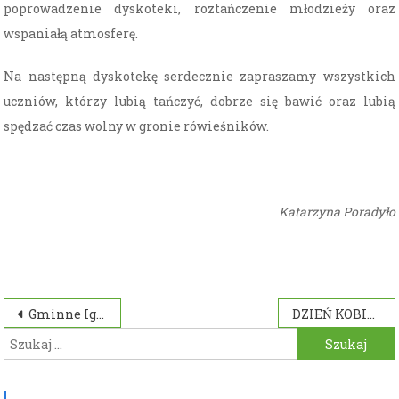
poprowadzenie dyskoteki, roztańczenie młodzieży oraz
wspaniałą atmosferę.
Na następną dyskotekę serdecznie zapraszamy wszystkich
uczniów, którzy lubią tańczyć, dobrze się bawić oraz lubią
spędzać czas wolny w gronie rówieśników.
Katarzyna Poradyło
Nawigacja
Gminne Igrzyska Młodzieży Szkolnej w szachach
DZIEŃ KOBIET W PRZEDSZKOLU
Szukaj:
wpisu