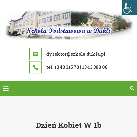
Skip
to
content
dyrektor@szkola.dukla.pl
tel. 13 43 315 70 | 13 43 300 08
Dzień Kobiet W 1b