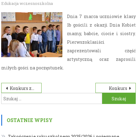
Edukacja wczesnoszkolna
Dnia 7 marca uczniowie klasy
1b gościli z okazji Dnia Kobiet
mamy, babcie, ciocie i siostry.
Pierwszoklasiści
zaprezentowali część
artystyczną oraz zaprosili
miłych gości na poczęstunek.
Nawigacja
Konkurs ze znajomości lektury
Konkurs
Szukaj:
wpisu
OSTATNIE WPISY
Zakończenie roku szkolnego 2025/2026 i pożegnane