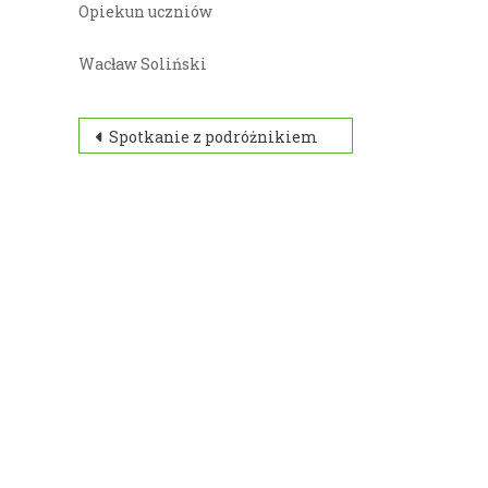
Opiekun uczniów
Wacław Soliński
Nawigacja
Spotkanie z podróżnikiem
wpisu