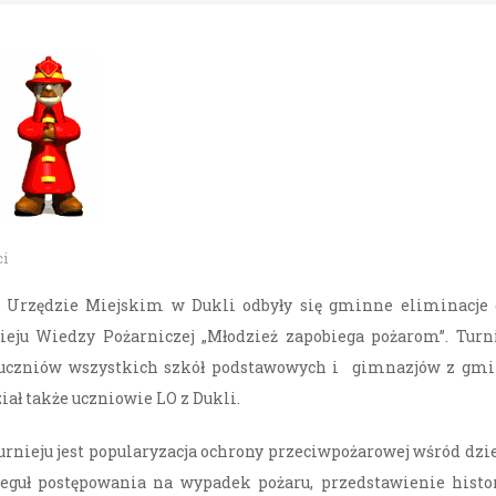
ci
w Urzędzie Miejskim w Dukli odbyły się gminne eliminacje
ieju Wiedzy Pożarniczej „Młodzież zapobiega pożarom”. Turn
 uczniów wszystkich szkół podstawowych i gimnazjów z gmi
iał także uczniowie LO z Dukli.
nieju jest popularyzacja ochrony przeciwpożarowej wśród dzi
reguł postępowania na wypadek pożaru, przedstawienie histo