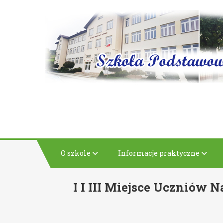
Skip
to
content
O szkole
Informacje praktyczne
I I III Miejsce Uczniów