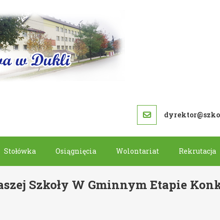
SZKOŁA PODS
dyrektor@szkol
Stołówka
Osiągnięcia
Wolontariat
Rekrutacja
 Naszej Szkoły W Gminnym Etapie Kon