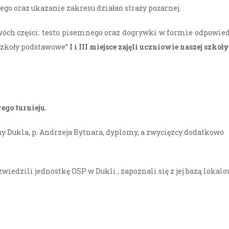
go oraz ukazanie zakresu działań straży pożarnej.
 dwóch części: testu pisemnego oraz dogrywki w formie odpowie
„szkoły podstawowe”
I i III miejsce zajęli uczniowie naszej szkoły
ego turnieju.
y Dukla, p. Andrzeja Bytnara, dyplomy, a zwycięzcy dodatkowo
wiedzili jednostkę OSP w Dukli , zapoznali się z jej bazą lokal