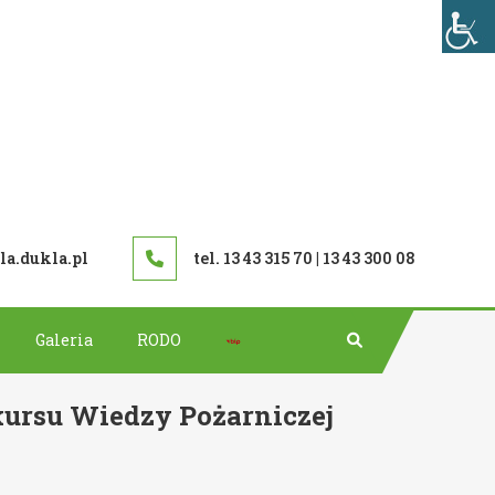
TAWOWA W DUKLI
a.dukla.pl
tel. 13 43 315 70 | 13 43 300 08
Bip
Galeria
RODO
kursu Wiedzy Pożarniczej