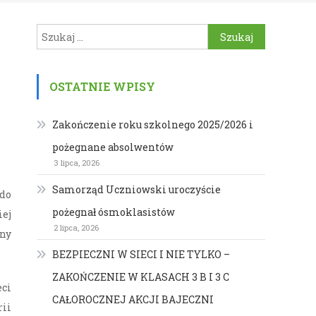
Szukaj:
OSTATNIE WPISY
Zakończenie roku szkolnego 2025/2026 i
pożegnane absolwentów
3 lipca, 2026
Samorząd Uczniowski uroczyście
 do
pożegnał ósmoklasistów
iej
2 lipca, 2026
ny
BEZPIECZNI W SIECI I NIE TYLKO –
ZAKOŃCZENIE W KLASACH 3 B I 3 C
eci
CAŁOROCZNEJ AKCJI BAJECZNI
rii