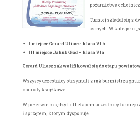
pożarnictwa ochotnicze
Turniej składał się z
ustnych. W kategorii 
I miejsce Gerard Uliasz- klasa VI b
III miejsce Jakub Głód – klasa VIa
Gerard Uliasz zakwalifikował się do etapu powiatow
Wszyscy uczestnicy otrzymali z rąk burmistrza gmin
nagrody książkowe.
W przerwie między I i II etapem uczestnicy turnieju z
i sprzętem, którym dysponuje.