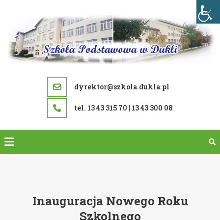
Skip
to
content
dyrektor@szkola.dukla.pl
tel. 13 43 315 70 | 13 43 300 08
Inauguracja Nowego Roku
Szkolnego