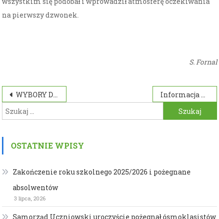
wszystkim się podobał i wprowadził atmosferę oczekiwania
na pierwszy dzwonek.
S. Fornal
Nawigacja
WYBORY DO SAMORZĄDU SZKOLNEGO
Informacja Aktywny Samorząd
Szukaj:
wpisu
OSTATNIE WPISY
Zakończenie roku szkolnego 2025/2026 i pożegnane
absolwentów
3 lipca, 2026
Samorząd Uczniowski uroczyście pożegnał ósmoklasistów