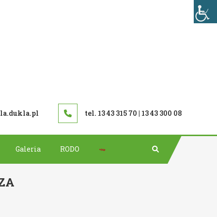
TAWOWA W DUKLI
a.dukla.pl
tel. 13 43 315 70 | 13 43 300 08
Bip
Galeria
RODO
ZA