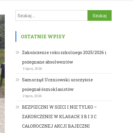
Szukaj:
OSTATNIE WPISY
Zakończenie roku szkolnego 2025/2026 i
pożegnane absolwentów
3 lipca, 2026
Samorząd Uczniowski uroczyście
pożegnał ósmoklasistów
2 lipca, 2026
BEZPIECZNI W SIECI I NIE TYLKO –
ZAKOŃCZENIE W KLASACH 3 B I 3 C
CAŁOROCZNEJ AKCJI BAJECZNI