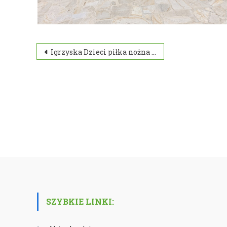
Nawigacja
Igrzyska Dzieci piłka nożna chłopców.
wpisu
SZYBKIE LINKI: