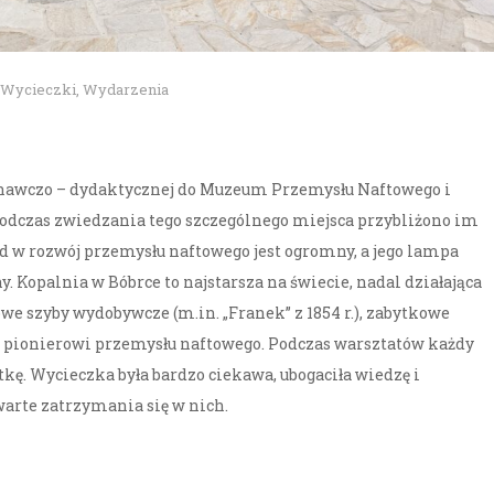
Wycieczki
,
Wydarzenia
oznawczo – dydaktycznej do Muzeum Przemysłu Naftowego i
odczas zwiedzania tego szczególnego miejsca przybliżono im
d w rozwój przemysłu naftowego jest ogromny, a jego lampa
. Kopalnia w Bóbrce to najstarsza na świecie, nadal działająca
we szyby wydobywcze (m.in. „Franek” z 1854 r.), zabytkowe
 pionierowi przemysłu naftowego. Podczas warsztatów każdy
kę. Wycieczka była bardzo ciekawa, ubogaciła wiedzę i
warte zatrzymania się w nich.