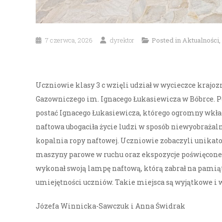
7 czerwca, 2026
dyrektor
Posted in
Aktualności
,
Uczniowie klasy 3 c wzięli udział w wycieczce kraj
Gazowniczego im. Ignacego Łukasiewicza w Bóbrce. P
postać Ignacego Łukasiewicza, którego ogromny wkła
naftowa ubogaciła życie ludzi w sposób niewyobrażalny
kopalnia ropy naftowej. Uczniowie zobaczyli unikato
maszyny parowe w ruchu oraz ekspozycje poświęcone
wykonał swoją lampę naftową, którą zabrał na pamiąt
umiejętności uczniów. Takie miejsca są wyjątkowe i 
Józefa Winnicka-Sawczuk i Anna Świdrak