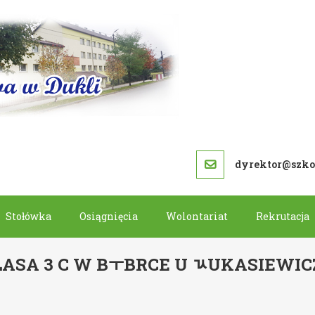
SZKOŁA PODS
dyrektor@szkol
Stołówka
Osiągnięcia
Wolontariat
Rekrutacja
LASA 3 C W BￓBRCE U ﾣUKASIEWIC