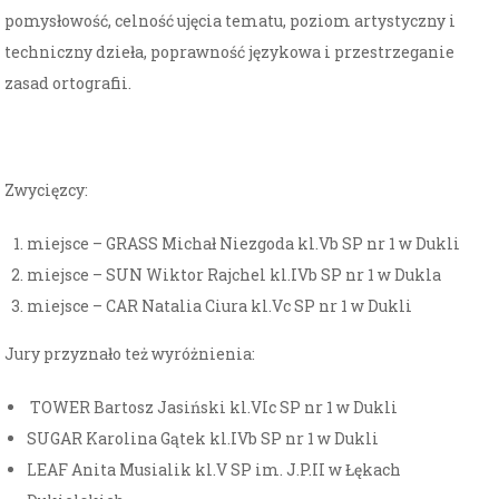
pomysłowość, celność ujęcia tematu, poziom artystyczny i
techniczny dzieła, poprawność językowa i przestrzeganie
zasad ortografii.
Zwycięzcy:
miejsce – GRASS Michał Niezgoda kl.Vb SP nr 1 w Dukli
miejsce – SUN Wiktor Rajchel kl.IVb SP nr 1 w Dukla
miejsce – CAR Natalia Ciura kl.Vc SP nr 1 w Dukli
Jury przyznało też wyróżnienia:
TOWER Bartosz Jasiński kl.VIc SP nr 1 w Dukli
SUGAR Karolina Gątek kl.IVb SP nr 1 w Dukli
LEAF Anita Musialik kl.V SP im. J.P.II w Łękach