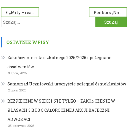
Nawigacja
,,Mity – reaktywacja”!
Konkurs „Na najładniejszą kartkę z okazji Świąt Bożego Narodzenia”
Szukaj:
wpisu
OSTATNIE WPISY
Zakończenie roku szkolnego 2025/2026 i pożegnane
absolwentów
3 lipca, 2026
Samorząd Uczniowski uroczyście pożegnał ósmoklasistów
2 lipca, 2026
BEZPIECZNI W SIECI I NIE TYLKO – ZAKOŃCZENIE W
KLASACH 3 B I 3 C CAŁOROCZNEJ AKCJI BAJECZNI
ADWOKACI
25 czerwca, 2026