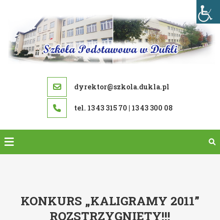
Skip
to
content
dyrektor@szkola.dukla.pl
tel. 13 43 315 70 | 13 43 300 08
KONKURS „KALIGRAMY 2011”
ROZSTRZYGNIĘTY!!!