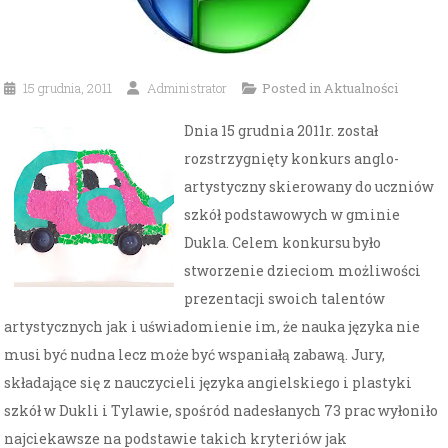
15 grudnia, 2011
Administrator
Posted in
Aktualności
Dnia 15 grudnia 2011r. został
rozstrzygnięty konkurs anglo-
artystyczny skierowany do uczniów
szkół podstawowych w gminie
Dukla. Celem konkursu było
stworzenie dzieciom możliwości
prezentacji swoich talentów
artystycznych jak i uświadomienie im, że nauka języka nie
musi być nudna lecz może być wspaniałą zabawą. Jury,
składające się z nauczycieli języka angielskiego i plastyki
szkół w Dukli i Tylawie, spośród nadesłanych 73 prac wyłoniło
najciekawsze na podstawie takich kryteriów jak