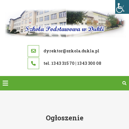
Skip
to
content
dyrektor@szkola.dukla.pl
tel. 13 43 315 70 | 13 43 300 08
Ogłoszenie