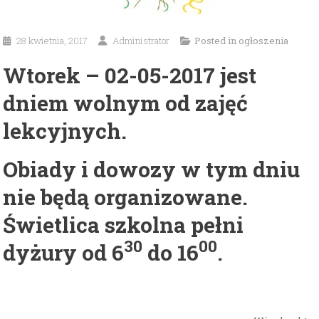
28 kwietnia, 2017
Administrator
Posted in
ogłoszenia
Wtorek – 02-05-2017 jest
dniem wolnym od zajęć
lekcyjnych.
Obiady i dowozy w tym dniu
nie będą organizowane.
Świetlica szkolna pełni
30
00
dyżury
od 6
do 16
.