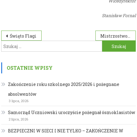
Wicedyrektor
Stanisław Fornal
Nawigacja
Święto Flagi
Mistrzostwo Województwa Podkarpackiego w Tenisie Stołowym Drużynowym Chłopców
Szukaj:
wpisu
OSTATNIE WPISY
Zakończenie roku szkolnego 2025/2026 i pożegnane
absolwentów
3 lipca, 2026
Samorząd Uczniowski uroczyście pożegnał ósmoklasistów
2 lipca, 2026
BEZPIECZNI W SIECI I NIE TYLKO – ZAKOŃCZENIE W