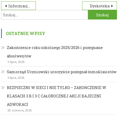
Nawigacja
Informacja o cyfryzacji
Dyskoteka
Szukaj:
wpisu
OSTATNIE WPISY
Zakończenie roku szkolnego 2025/2026 i pożegnane
absolwentów
3 lipca, 2026
Samorząd Uczniowski uroczyście pożegnał ósmoklasistów
2 lipca, 2026
BEZPIECZNI W SIECI I NIE TYLKO – ZAKOŃCZENIE W
KLASACH 3 B I 3 C CAŁOROCZNEJ AKCJI BAJECZNI
ADWOKACI
25 czerwca, 2026