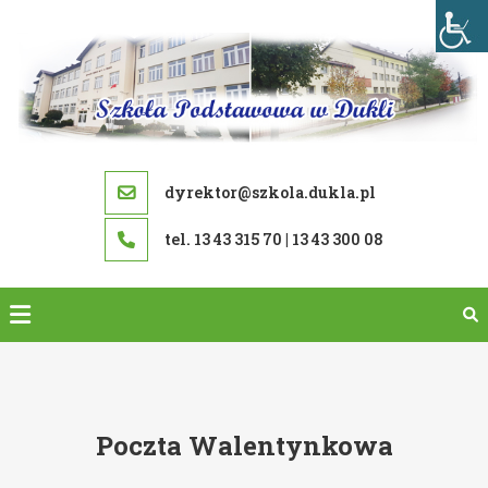
Skip
to
content
dyrektor@szkola.dukla.pl
tel. 13 43 315 70 | 13 43 300 08
Poczta Walentynkowa