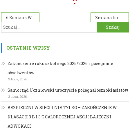
Nawigacja
Konkurs Walentynkowy
Zmiana terminu spotkania z rodzicami!!
Szukaj:
wpisu
OSTATNIE WPISY
Zakończenie roku szkolnego 2025/2026 i pożegnane
absolwentów
3 lipca, 2026
Samorząd Uczniowski uroczyście pożegnał ósmoklasistów
2 lipca, 2026
BEZPIECZNI W SIECI I NIE TYLKO – ZAKOŃCZENIE W
KLASACH 3 B I 3 C CAŁOROCZNEJ AKCJI BAJECZNI
ADWOKACI