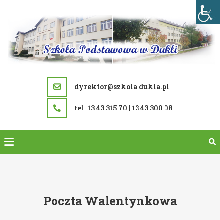
Skip
to
content
dyrektor@szkola.dukla.pl
tel. 13 43 315 70 | 13 43 300 08
Poczta Walentynkowa