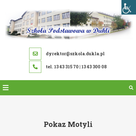
Skip
to
content
dyrektor@szkola.dukla.pl
tel. 13 43 315 70 | 13 43 300 08
Pokaz Motyli