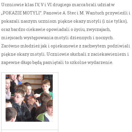
Uczniowie klas IV, V i VI drugiego marca brali udział w
„POKAZIE MOTYLI”. Panowie A. Stec i M. Wantuch przywieźli i
pokazali naszym uczniom piękne okazy motyli (i nie tylko),
oraz bardzo ciekawie opowiadali o życiu, zwyczajach,
miejscach występowania motyli dziennych i nocnych.
Zarówno młodzież jak i opiekunowie z zachwytem podziwiali
piękne okazy motyli. Uczniowie słuchali z zaciekawieniem i
zapewne długo będą pamiętali to szkolne wydarzenie.