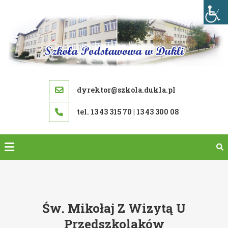
Skip
to
content
dyrektor@szkola.dukla.pl
tel. 13 43 315 70 | 13 43 300 08
Św. Mikołaj Z Wizytą U
Przedszkolaków