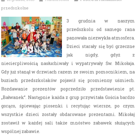
przedszkolne
3 grudnia w naszym
przedszkolu od samego rana
panowała niezwykła atmosfera.
Dzieci starały się być grzeczne
jak nigdy, gdyż z
niecierpliwością nasłuchiwały i wypatrywały Św. Mikołaja.
Gdy już stanął w drzwiach razem ze swoim pomocnikiem, na
buziach przedszkolaków pojawił się promienny uśmiech.
Rozdawanie prezentów poprzedziło przedstawienie pt.
„Bałwanek”. Następnie każda z grup przywitała Gościa bardzo
gorąco, śpiewając piosenki i recytując wiersze, po czym
wszystkie dzieci zostały obdarowane prezentami. Mikołaj
zostawił w każdej sali także mnóstwo zabawek służących
wspólnej zabawie.