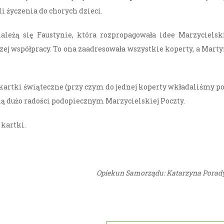
 życzenia do chorych dzieci.
leżą się Faustynie, która rozpropagowała idee Marzycielsk
szej współpracy. To ona zaadresowała wszystkie koperty, a Mart
kartki świąteczne (przy czym do jednej koperty wkładaliśmy p
ią dużo radości podopiecznym Marzycielskiej Poczty.
 kartki.
Opiekun Samorządu: Katarzyna Porad