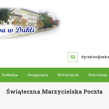
SZKOŁA PODS
dyrektor@szkol
Stołówka
Osiągnięcia
Wolontariat
Rekrutacja
Świąteczna Marzycielska Poczta