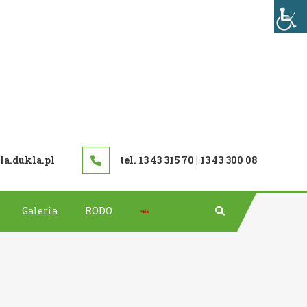
TAWOWA W DUKLI
a.dukla.pl
tel. 13 43 315 70 | 13 43 300 08
Bip
Galeria
RODO