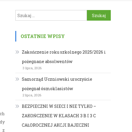
Szukaj:
OSTATNIE WPISY
Zakończenie roku szkolnego 2025/2026 i
pożegnane absolwentów
3 lipca, 2026
Samorząd Uczniowski uroczyście
pożegnał ósmoklasistów
2 lipca, 2026
BEZPIECZNI W SIECI I NIE TYLKO –
ych
ZAKOŃCZENIE W KLASACH 3 B I 3 C
ody
CAŁOROCZNEJ AKCJI BAJECZNI
 z