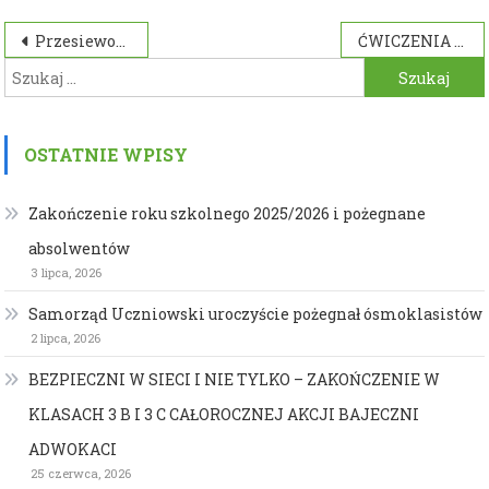
Nawigacja
Przesiewowe badanie słuchu
ĆWICZENIA EWAKUACYJNE W PRZEDSZKOLU
Szukaj:
wpisu
OSTATNIE WPISY
Zakończenie roku szkolnego 2025/2026 i pożegnane
absolwentów
3 lipca, 2026
Samorząd Uczniowski uroczyście pożegnał ósmoklasistów
2 lipca, 2026
BEZPIECZNI W SIECI I NIE TYLKO – ZAKOŃCZENIE W
KLASACH 3 B I 3 C CAŁOROCZNEJ AKCJI BAJECZNI
ADWOKACI
25 czerwca, 2026