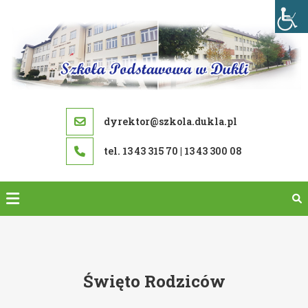
Skip
to
content
dyrektor@szkola.dukla.pl
tel. 13 43 315 70 | 13 43 300 08
Święto Rodziców