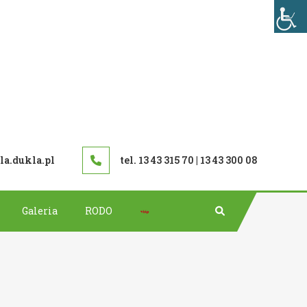
TAWOWA W DUKLI
a.dukla.pl
tel. 13 43 315 70 | 13 43 300 08
Bip
Galeria
RODO