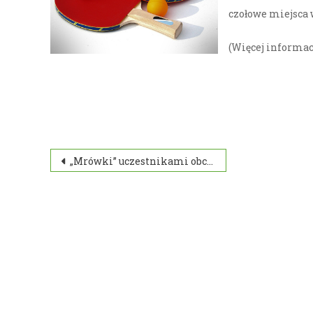
czołowe miejsca
(Więcej informac
Nawigacja
„Mrówki” uczestnikami obchodów rocznicy Walk o Przełęcz Dukielską
wpisu