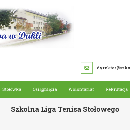
SZKOŁA PODS
dyrektor@szkol
Stołówka
Osiągnięcia
Wolontariat
Rekrutacja
Szkolna Liga Tenisa Stołowego