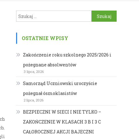
Szukaj:
OSTATNIE WPISY
Zakończenie roku szkolnego 2025/2026 i
pożegnane absolwentów
3 lipca, 2026
Samorząd Uczniowski uroczyście
pożegnał ósmoklasistów
2 lipca, 2026
BEZPIECZNI W SIECI I NIE TYLKO –
ch
ZAKOŃCZENIE W KLASACH 3 B I 3 C
ch.
CAŁOROCZNEJ AKCJI BAJECZNI
ęli