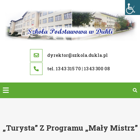
Skip
to
content
dyrektor@szkola.dukla.pl
tel. 13 43 315 70 | 13 43 300 08
„Turysta” Z Programu „Mały Mistrz”