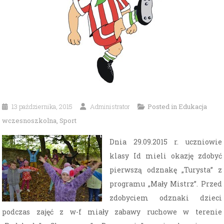
13 października, 2015
Administrator
Posted in
Edukacja
wczesnoszkolna
,
Sport
Dnia 29.09.2015 r. uczniowie
klasy Id mieli okazję zdobyć
pierwszą odznakę „Turysta” z
programu „Mały Mistrz”. Przed
zdobyciem odznaki dzieci
podczas zajęć z w-f miały zabawy ruchowe w terenie