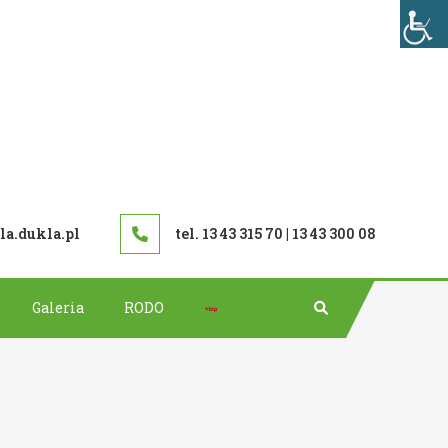
TAWOWA W DUKLI
a.dukla.pl
tel. 13 43 315 70 | 13 43 300 08
Bip
Galeria
RODO