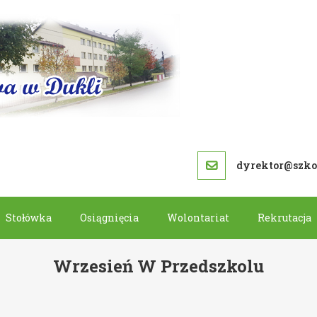
SZKOŁA PODS
dyrektor@szkol
Stołówka
Osiągnięcia
Wolontariat
Rekrutacja
Wrzesień W Przedszkolu