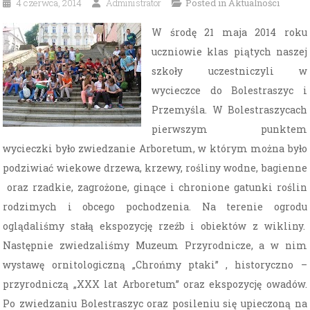
4 czerwca, 2014
Administrator
Posted in
Aktualności
W środę 21 maja 2014 roku
uczniowie klas piątych naszej
szkoły uczestniczyli w
wycieczce do Bolestraszyc i
Przemyśla. W Bolestraszycach
pierwszym punktem
wycieczki było zwiedzanie Arboretum, w którym można było
podziwiać wiekowe drzewa, krzewy, rośliny wodne, bagienne
oraz rzadkie, zagrożone, ginące i chronione gatunki roślin
rodzimych i obcego pochodzenia. Na terenie ogrodu
oglądaliśmy stałą ekspozycję rzeźb i obiektów z wikliny.
Następnie zwiedzaliśmy Muzeum Przyrodnicze, a w nim
wystawę ornitologiczną „Chrońmy ptaki” , historyczno –
przyrodniczą „XXX lat Arboretum” oraz ekspozycję owadów.
Po zwiedzaniu Bolestraszyc oraz posileniu się upieczoną na