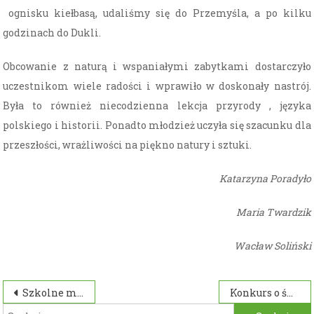
ognisku kiełbasą, udaliśmy się do Przemyśla, a po kilku
godzinach do Dukli.
Obcowanie z naturą i wspaniałymi zabytkami dostarczyło
uczestnikom wiele radości i wprawiło w doskonały nastrój.
Była to również niecodzienna lekcja przyrody , języka
polskiego i historii. Ponadto młodzież uczyła się szacunku dla
przeszłości, wrażliwości na piękno natury i sztuki.
Katarzyna Poradyło
Maria Twardzik
Wacław Soliński
Nawigacja
Szkolne manewry z zakresu udzielania PPP
Konkurs o św. Janie z Dukli w naszej Szkole
Szukaj: