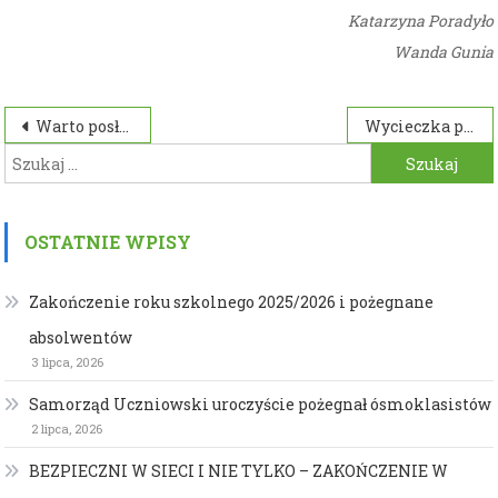
Katarzyna Poradyło
Wanda Gunia
Nawigacja
Warto posłuchać i zobaczyć…
Wycieczka przyrodniczo – ekologiczna
Szukaj:
wpisu
OSTATNIE WPISY
Zakończenie roku szkolnego 2025/2026 i pożegnane
absolwentów
3 lipca, 2026
Samorząd Uczniowski uroczyście pożegnał ósmoklasistów
2 lipca, 2026
BEZPIECZNI W SIECI I NIE TYLKO – ZAKOŃCZENIE W