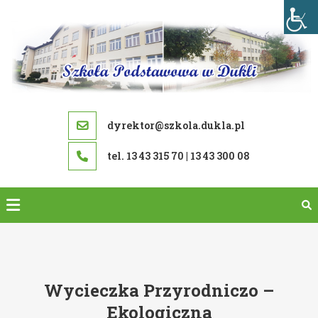
Skip
to
content
dyrektor@szkola.dukla.pl
tel. 13 43 315 70 | 13 43 300 08
Wycieczka Przyrodniczo –
Ekologiczna